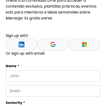
Únete a la comunidad DPM para acceder a
contenido exclusivo, plantillas prácticas, eventos
solo para miembros e ideas semanales sobre
liderazgo. Es gratis unirse.
Sign up with:
Or sign up with email:
X/Twitter
Name
*
First name
Este campo es un campo de validación y debe que
Last name
Seniority
*