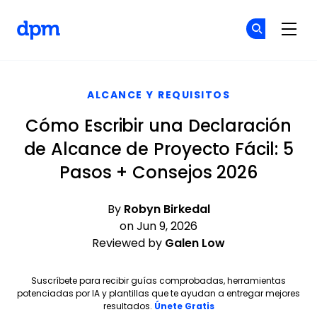
The Digital Project Manager
Ún
Ún
Skip to main content
ALCANCE Y REQUISITOS
Cómo Escribir una Declaración
de Alcance de Proyecto Fácil: 5
Pasos + Consejos 2026
By
Robyn Birkedal
on Jun 9, 2026
Reviewed by
Galen Low
Suscríbete para recibir guías comprobadas, herramientas
potenciadas por IA y plantillas que te ayudan a entregar mejores
Opens new window
resultados.
Únete Gratis