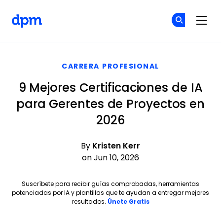
The Digital Project Manager
Ún
Ún
Skip to main content
CARRERA PROFESIONAL
9 Mejores Certificaciones de IA
para Gerentes de Proyectos en
2026
By
Kristen Kerr
on Jun 10, 2026
Suscríbete para recibir guías comprobadas, herramientas
potenciadas por IA y plantillas que te ayudan a entregar mejores
Opens new window
resultados.
Únete Gratis