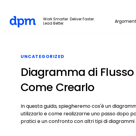
The Digital Project Manager
Work Smarter. Deliver Faster.
Argoment
Lead Better.
Skip to main content
UNCATEGORIZED
Diagramma di Flusso 
Come Crearlo
In questa guida, spiegheremo cos'è un diagramma
utilizzarlo e come realizzarne uno passo dopo pass
pratici e un confronto con altri tipi di diagrammi d