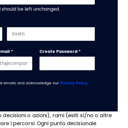
nd should be left unchanged.
Last name
email
*
Create Password
*
nal emails and acknowledge our
Privacy Policy
.
decisioni o azioni), rami (esiti sì/no o altre
eare i percorsi. Ogni punto decisionale