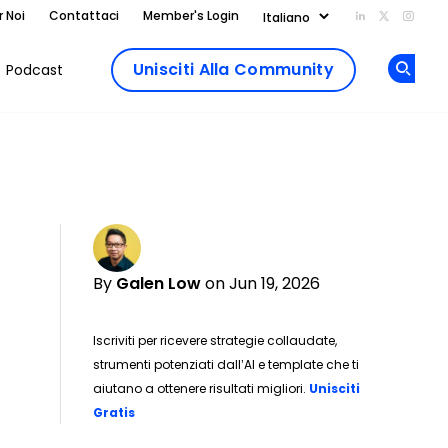
r Noi
Contattaci
Member's Login
Add us on Li
Follow us
Follo
Unisciti Alla Community
Podcast
Op
By
Galen Low
on Jun 19, 2026
Iscriviti per ricevere strategie collaudate,
strumenti potenziati dall’AI e template che ti
aiutano a ottenere risultati migliori.
Unisciti
Opens new window
Gratis