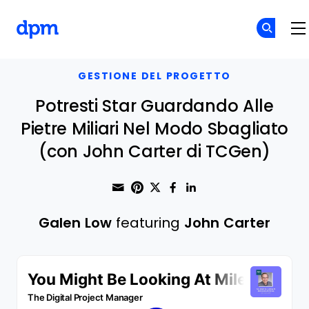
The Digital Project Manager
Skip to main content
GESTIONE DEL PROGETTO
Potresti Star Guardando Alle
Pietre Miliari Nel Modo Sbagliato
(con John Carter di TCGen)
Share through Email
Print this page
Share on Pinterest
Share on Twitter
Share on Faceboo
Share on Linke
Galen Low
featuring
John Carter