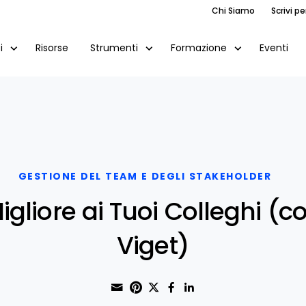
Chi Siamo
Scrivi pe
Risorse
Eventi
i
Strumenti
Formazione
GESTIONE DEL TEAM E DEGLI STAKEHOLDER
gliore ai Tuoi Colleghi (c
Viget)
Share through Email
Print this page
Share on Pinterest
Share on Twitter
Share on Faceboo
Share on Linke