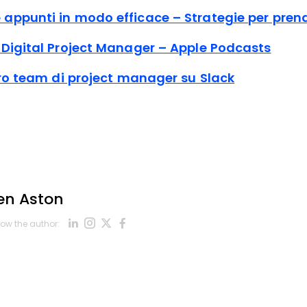
appunti in modo efficace – Strategie per pren
 Digital Project Manager – Apple Podcasts
tro team di project manager su Slack
en Aston
Opens new window
Opens new window
Opens new window
Opens new window
low the author:
Opens new window