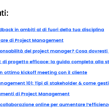
ti:
ack in ambiti al di fuori della tua disciplina
tware di Project Management
ponsabilità del project manager? Cosa dovresti
di progetto efficace: la guida completa alla s
 ottimo kickoff meeting con il cliente
nagement 101: Tipi di stakeholder & come gestir
trumenti di Project Management
 collaborazione online per aumentare l’efficien