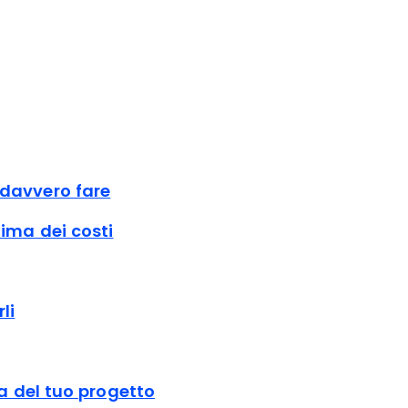
 davvero fare
tima dei costi
li
za del tuo progetto