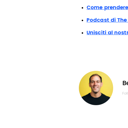
Come prendere 
Podcast di The
Unisciti al nos
B
Fol