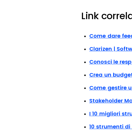
Link correla
Come dare feedb
Clarizen | Sof
Conosci le res
Crea un budget 
Come gestire un
Stakeholder Ma
I 10 migliori s
10 strumenti di