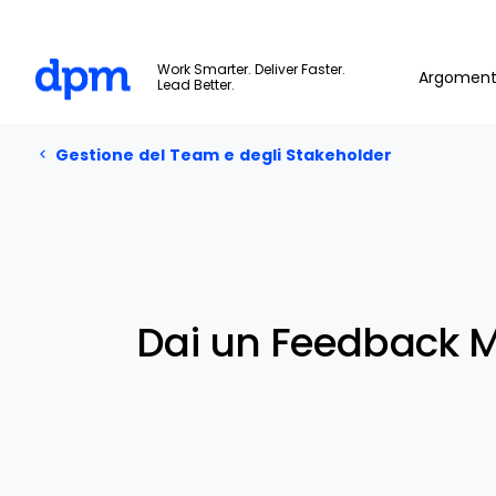
The Digital Project Manager
Work Smarter. Deliver Faster.
Argoment
Lead Better.
Gestione del Team e degli Stakeholder
Skip to main content
Gestione del Team e degli Stakeholder
Dai un Feedback Mi