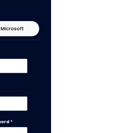
Microsoft
word
*