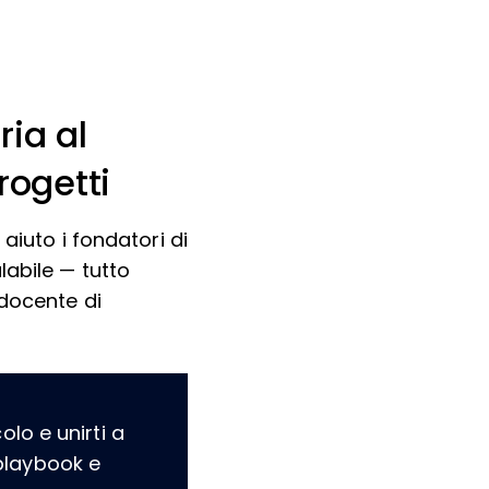
ria al
rogetti
aiuto i fondatori di
labile — tutto
 docente di
lo e unirti a
playbook e