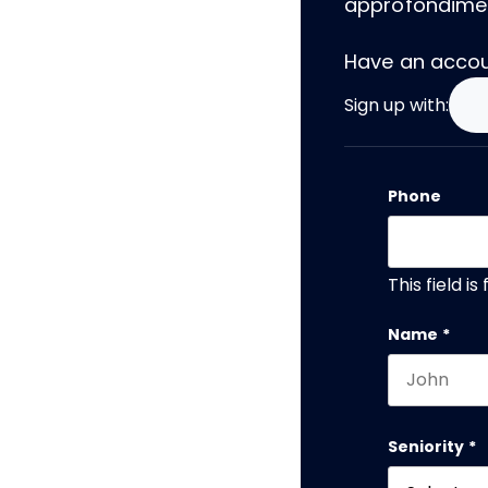
approfondiment
Have an acco
Sign up with:
Phone
This field i
Name
*
First name
Seniority
*