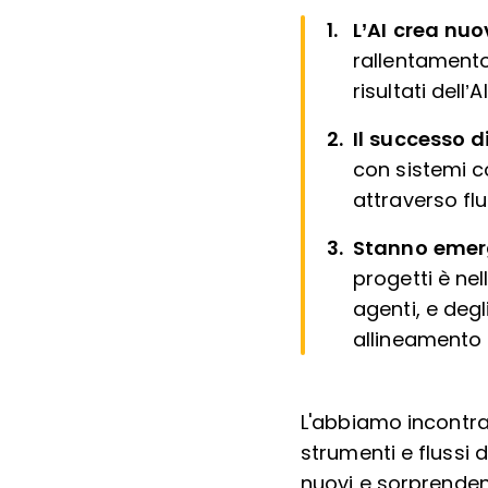
L’AI crea nuov
rallentamento
risultati dell’A
Il successo 
con sistemi c
attraverso flu
Stanno emerg
progetti è nel
agenti, e degl
allineamento 
L'abbiamo incontra
strumenti e flussi d
nuovi e sorprendenti