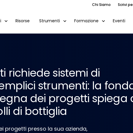
Chi Siamo
Scrivi pe
Risorse
Eventi
i
Strumenti
Formazione
 richiede sistemi di
emplici strumenti: la fonda
segna dei progetti spieg
li di bottiglia
ei progetti presso la sua azienda,