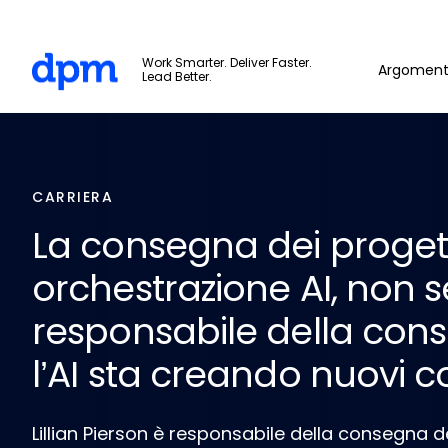
Skip to main content
The Digital Project Manager
Work Smarter. Deliver Faster.
Argoment
Lead Better.
CARRIERA
La consegna dei progetti
orchestrazione AI, non s
responsabile della con
l’AI sta creando nuovi col
Lillian Pierson è responsabile della consegna d