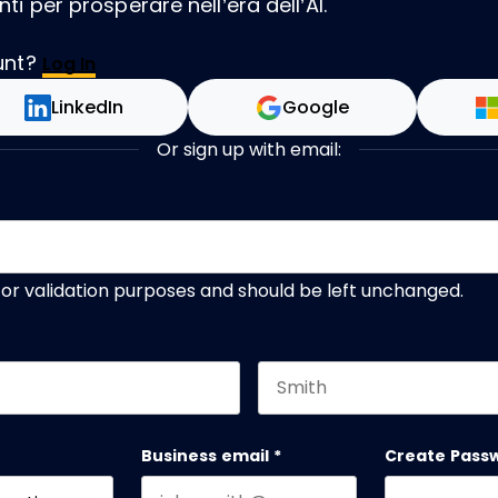
i per prosperare nell’era dell’AI.
unt?
Log In
LinkedIn
Google
Or sign up with email:
s for validation purposes and should be left unchanged.
Last name
Business email
*
Create Pass