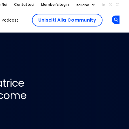
r Noi
Contattaci
Member's Login
Add us on Li
Follow us
Follo
Unisciti Alla Community
Podcast
Op
trice
a come