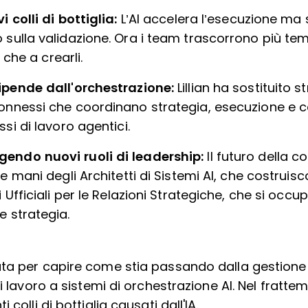
i colli di bottiglia:
L’AI accelera l’esecuzione ma 
 sulla validazione. Ora i team trascorrono più tem
I che a crearli.
dipende dall'orchestrazione:
Lillian ha sostituito s
onnessi che coordinano strategia, esecuzione e co
ssi di lavoro agentici.
endo nuovi ruoli di leadership:
Il futuro della 
le mani degli Architetti di Sistemi AI, che costruis
i Ufficiali per le Relazioni Strategiche, che si occup
e strategia.
ta per capire come stia passando dalla gestione 
i lavoro a sistemi di orchestrazione AI. Nel frattem
 colli di bottiglia causati dall'IA.