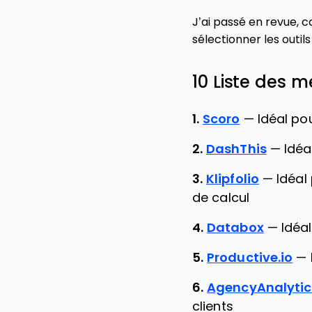
J’ai passé en revue, c
sélectionner les outil
10 Liste des m
1.
Scoro
—
Idéal po
2.
DashThis
—
Idéa
3.
Klipfolio
—
Idéal
de calcul
4.
Databox
—
Idéa
5.
Productive.io
—
6.
AgencyAnalytic
clients