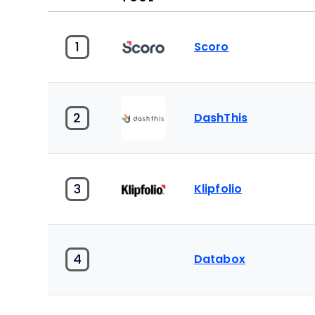
1
Scoro
2
DashThis
3
Klipfolio
4
Databox