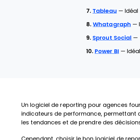
7.
Tableau
—
Idéal
8.
Whatagraph
—
9.
Sprout Social
—
10.
Power BI
—
Idéa
Un logiciel de reporting pour agences four
indicateurs de performance, permettant au
les tendances et de prendre des décisions
Cependant, choisir le bon logiciel de repo