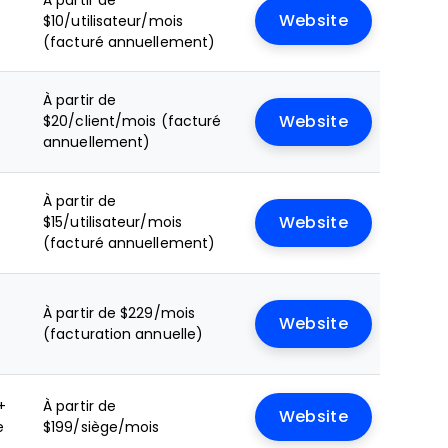
À partir de
Website
$10/utilisateur/mois
(facturé annuellement)
À partir de
$20/client/mois (facturé
Website
annuellement)
À partir de
$15/utilisateur/mois
Website
(facturé annuellement)
À partir de $229/mois
Website
(facturation annuelle)
+
À partir de
Website
e
$199/siège/mois