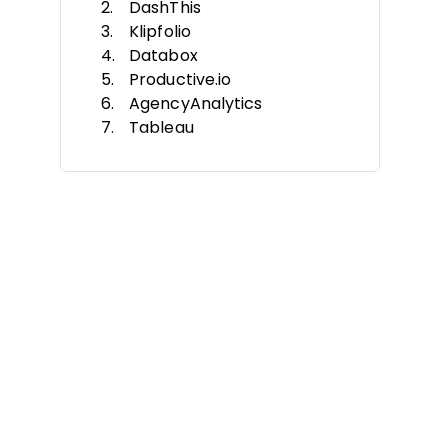
DashThis
Klipfolio
Databox
Productive.io
AgencyAnalytics
Tableau
Whatagraph
Sprout Social
Power BI
Critères de sélection
Fonctionnalités
Avantages
Coûts et Tarification