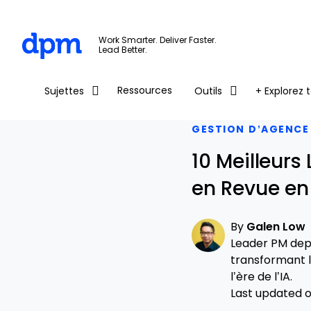
The Digital Project Manager
Work Smarter. Deliver Faster.
Lead Better.
Skip to main content
Ressources
Sujettes
Outils
+ Explorez t
GESTION D’AGENCE
10 Meilleurs
en Revue en
By
Galen Low
Leader PM depu
transformant l
l’ère de l’IA.
Last updated on