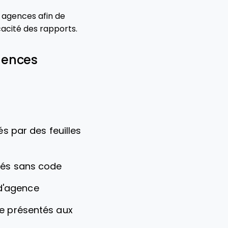
r agences afin de
icacité des rapports.
agences
s par des feuilles
isés sans code
 d'agence
re présentés aux