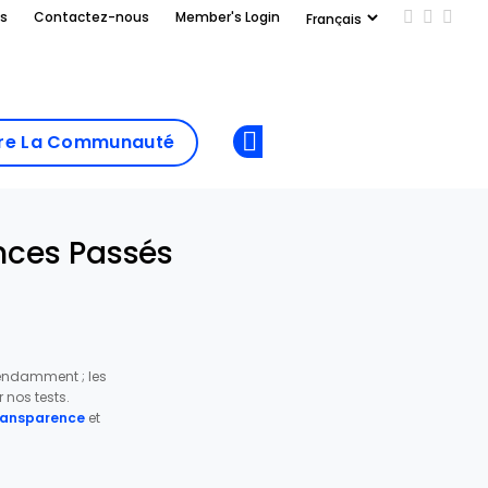
us
Contactez-nous
Member's Login
Add us on
Follow 
Follo
Add as
a
Rejoindre La
preferred
dre La Communauté
Opens new window
Communau
source
on
Google
ences Passés
pendamment ; les
nos tests.
transparence
et