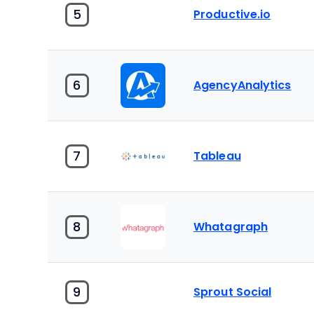
5
Productive.io
6
AgencyAnalytics
7
Tableau
8
Whatagraph
9
Sprout Social