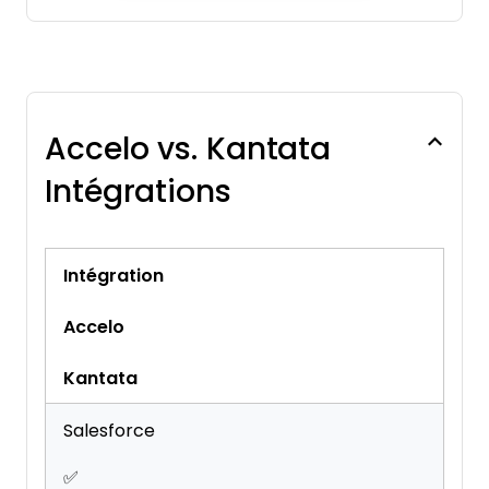
Multi-User
Notifications
Project Management
Resource Management
Accelo vs. Kantata
Scheduling
Status Notifications
Intégrations
Task Scheduling/Tracking
Time Management
Workflow Management
Intégration
Accelo
Kantata
Salesforce
✅