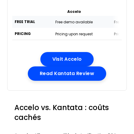
Accelo
Kant
FREE TRIAL
Free demo available
Free demo 
PRICING
Pricing upon request
Pricing up
Opens New Window
Visit Accelo
Opens New Wi
Read Kantata Review
Accelo vs. Kantata : coûts
cachés