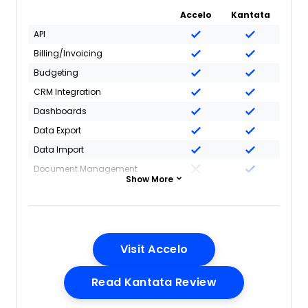
Accelo
Kantata
API
Billing/Invoicing
Budgeting
CRM Integration
Dashboards
Data Export
Data Import
Document Management
Show More
Expense Tracking
External Integrations
Financial Analysis
Forecasting
Opens New Window
Visit Accelo
Gantt Charts
Opens New Wi
Read Kantata Review
Inventory Tracking
Multi-Currency