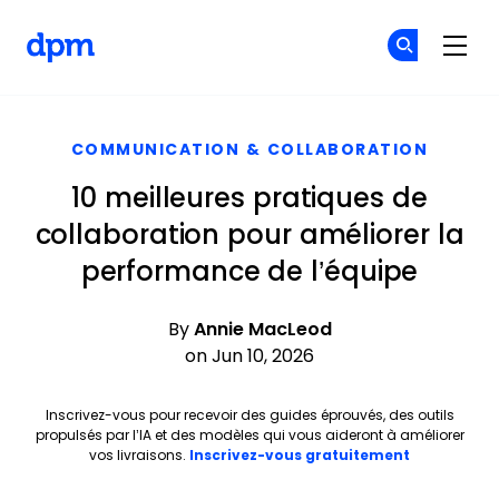
The Digital Project Manager
Re
Re
Skip to main content
COMMUNICATION & COLLABORATION
10 meilleures pratiques de
collaboration pour améliorer la
performance de l’équipe
By
Annie MacLeod
on Jun 10, 2026
Inscrivez-vous pour recevoir des guides éprouvés, des outils
propulsés par l’IA et des modèles qui vous aideront à améliorer
Opens new 
vos livraisons.
Inscrivez-vous gratuitement