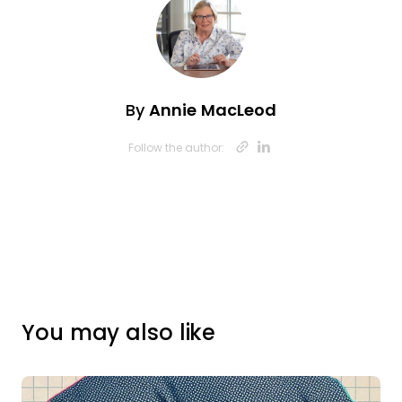
By
Annie MacLeod
Opens new w
Opens new
Follow the author:
You may also like