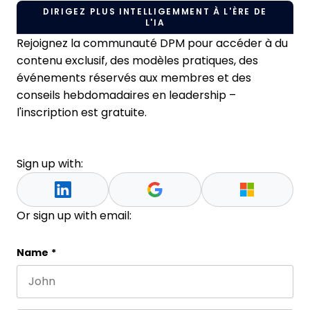
DIRIGEZ PLUS INTELLIGEMMENT À L'ÈRE DE
L'IA
Rejoignez la communauté DPM pour accéder à du
contenu exclusif, des modèles pratiques, des
événements réservés aux membres et des
conseils hebdomadaires en leadership –
l'inscription est gratuite.
Sign up with:
Or sign up with email:
LinkedIn
Name
*
First name
This field is for validation purposes and should be 