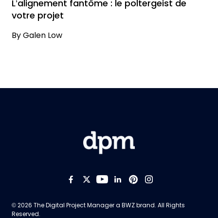
L’alignement fantôme : le poltergeist de
votre projet
By
Galen Low
Like us on Facebook
Follow us on Twitter
Follow us on YouTub
Add us on LinkedI
Follow us on Pi
Follow us on
Opens new window
© 2026 The Digital Project Manager a
BWZ
brand. All Rights
Reserved.