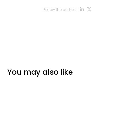
Opens new w
Opens new
Follow the author:
You may also like