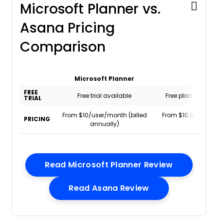
Microsoft Planner vs.
Asana Pricing
Comparison
Microsoft Planner
Asan
FREE
Free trial available
Free plan + free tr
TRIAL
From $10/user/month (billed
From $10.99/user/
PRICING
annually)
annuall
Opens Ne
Read Microsoft Planner Review
Opens New Win
Read Asana Review