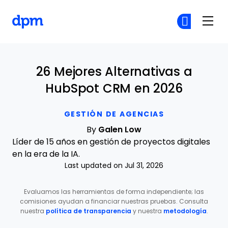
The Digital Project Manager
Ún
Ún
Skip to main content
26 Mejores Alternativas a
HubSpot CRM en 2026
GESTIÓN DE AGENCIAS
By
Galen Low
Líder de 15 años en gestión de proyectos digitales
en la era de la IA.
Last updated on Jul 31, 2026
Evaluamos las herramientas de forma independiente; las
comisiones ayudan a financiar nuestras pruebas. Consulta
nuestra
política de transparencia
y nuestra
metodología
.