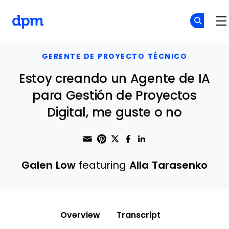
The Digital Project Manager
Skip to main content
GERENTE DE PROYECTO TÉCNICO
Estoy creando un Agente de IA
para Gestión de Proyectos
Digital, me guste o no
Share through Email
Print this page
Share on Pinterest
Share on Twitter
Share on Faceboo
Share on Linke
Galen Low
featuring
Alla Tarasenko
Overview
Transcript