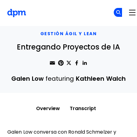
The Digital Project Manager
Skip to main content
GESTIÓN ÁGIL Y LEAN
Entregando Proyectos de IA
Share through Email
Print this page
Share on Pinterest
Share on Twitter
Share on Faceboo
Share on Linke
Galen Low
featuring
Kathleen Walch
Overview
Transcript
Galen Low conversa con Ronald Schmelzer y