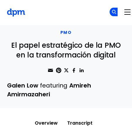
The Digital Project Manager
Skip to main content
PMO
El papel estratégico de la PMO
en la transformación digital
Share through Email
Print this page
Share on Pinterest
Share on Twitter
Share on Faceboo
Share on Linke
Galen Low
featuring
Amireh
Amirmazaheri
Overview
Transcript