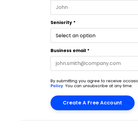
First name
Este campo es un campo de valida
Seniority
*
Business email
*
By submitting you agree to receive occas
Policy
. You can unsubscribe at any time.