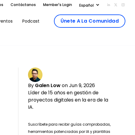
os
Contáctanos
Member's Login
Add us on Li
Follow us
Follo
Únete A La Comunidad
ventos
Podcast
By
Galen Low
on Jun 9, 2026
Líder de 15 años en gestión de
proyectos digitales en la era de la
IA.
Suscríbete para recibir guías comprobadas,
herramientas potenciadas por IA y plantillas