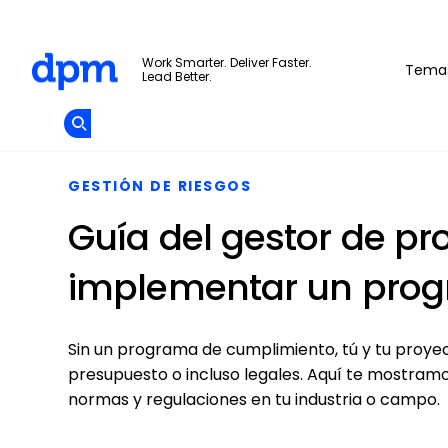
The Digital Project Manager
Work Smarter. Deliver Faster.
Tema
Lead Better.
Add as
a
Únete A La
preferred
Skip to main content
Opens new window
Comunidad
source
on
Google
GESTIÓN DE RIESGOS
Guía del gestor de pr
implementar un prog
Sin un programa de cumplimiento, tú y tu proye
presupuesto o incluso legales. Aquí te mostram
normas y regulaciones en tu industria o campo.