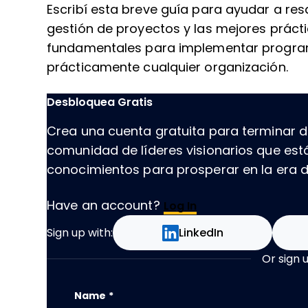
Escribí esta breve guía para ayudar a res
gestión de proyectos y las mejores prácti
fundamentales para implementar program
prácticamente cualquier organización.
Desbloquea Gratis
Crea una cuenta gratuita para terminar de
comunidad de líderes visionarios que es
conocimientos para prosperar en la era de
Have an account?
Log In
Sign up with:
LinkedIn
Or sign 
Facebook
Name
*