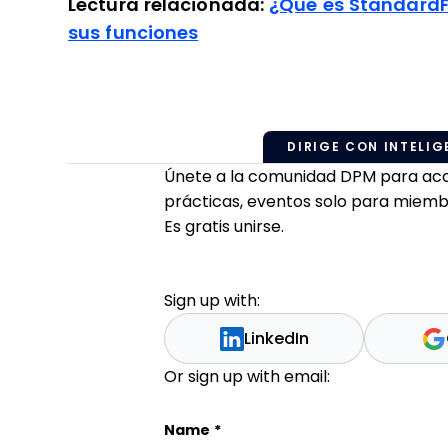
Lectura relacionada:
¿Qué es StandardFu
sus funciones
DIRIGE CON INTELIGE
Únete a la comunidad DPM para acced
prácticas, eventos solo para miemb
Es gratis unirse.
Sign up with:
LinkedIn
Or sign up with email:
LinkedIn
Name
*