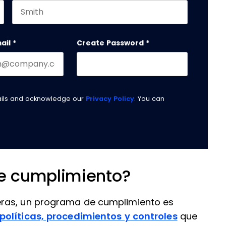
Last name
 debe quedar sin cambios.
ail
*
Create Password
*
ails and acknowledge our
Privacy Policy
. You can
e cumplimiento?
eras, un programa de cumplimiento es
políticas, procedimientos y controles
que