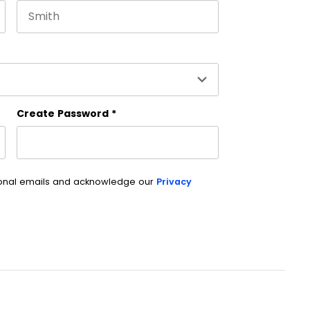
Last name
ción y debe quedar sin cambios.
Create Password
*
ional emails and acknowledge our
Privacy