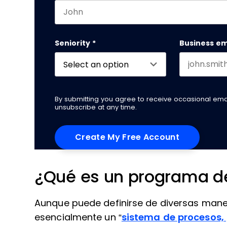
First name
Este campo es un campo de validación y
Seniority
*
Business em
By submitting you agree to receive occasional em
unsubscribe at any time.
¿Qué es un programa d
Aunque puede definirse de diversas man
esencialmente un “
sistema de procesos, 