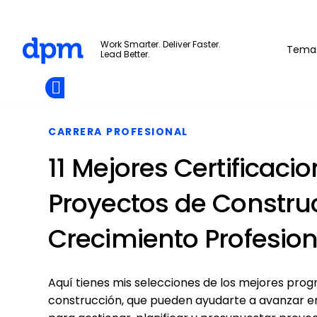
The Digital Project Manager
Work Smarter. Deliver Faster.
Tema
Lead Better.
Add as
a
Únete A La
preferred
Skip to main content
Opens new window
Comunidad
source
on
Google
CARRERA PROFESIONAL
11 Mejores Certificaci
Proyectos de Construc
Crecimiento Profesion
Aquí tienes mis selecciones de los mejores prog
construcción, que pueden ayudarte a avanzar e