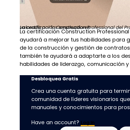
La certificación Construction Professional del
es altamente valorada por los empleadores.
Pr
La certificación Construction Professional
ayudará a mejorar tus habilidades para g
de la construcción y gestión de contratos
también te ayudará a adaptarte a los desa
habilidades de liderazgo, comunicación y 
Desbloquea Gratis
Crea una cuenta gratuita para termin
comunidad de líderes visionarios qu
manuales y conocimientos para prospe
Have an account?
Log In