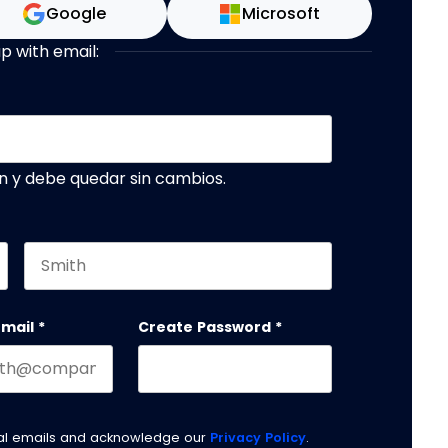
Google
Microsoft
up with email:
n y debe quedar sin cambios.
Last name
email
*
Create Password
*
nal emails and acknowledge our
Privacy Policy
.