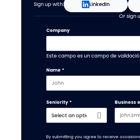
Sign up with:
LinkedIn
Or sign 
Company
Este campo es un campo de validació
Name
*
First name
Seniority
*
Business 
By submitting you agree to receive occasio