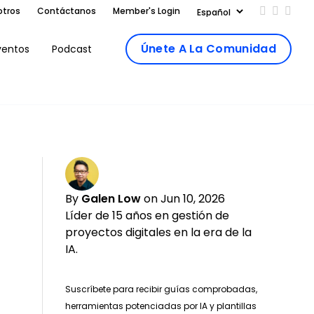
otros
Contáctanos
Member's Login
Add us on
Follow 
Follo
Únete A La Comunidad
ventos
Podcast
By
Galen Low
on Jun 10, 2026
Líder de 15 años en gestión de
proyectos digitales en la era de la
IA.
Suscríbete para recibir guías comprobadas,
herramientas potenciadas por IA y plantillas