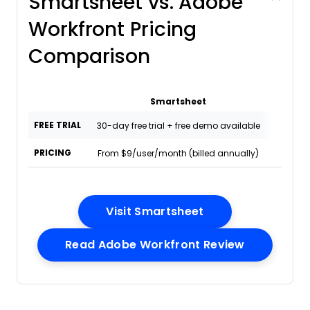
Smartsheet vs. Adobe
Workfront Pricing
Comparison
Smartsheet
Adobe
FREE TRIAL
30-day free trial + free demo available
Free d
PRICING
From $9/user/month (billed annually)
Pricing
Opens New Wind
Visit Smartsheet
Opens New
Read Adobe Workfront Review