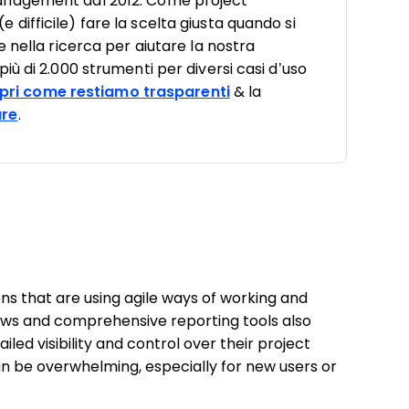
anagement dal 2012. Come project
ifficile) fare la scelta giusta quando si
 nella ricerca per aiutare la nostra
ù di 2.000 strumenti per diversi casi d’uso
pri come restiamo trasparenti
& la
are
.
ns that are using agile ways of working and
lows and comprehensive reporting tools also
ed visibility and control over their project
 be overwhelming, especially for new users or