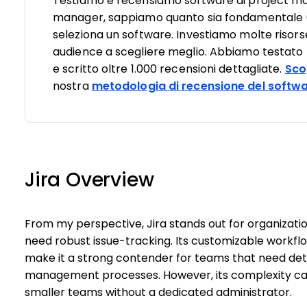
Testiamo e recensiamo software di project m
manager, sappiamo quanto sia fondamentale (e d
seleziona un software. Investiamo molte risorse
audience a scegliere meglio. Abbiamo testato pi
e scritto oltre 1.000 recensioni dettagliate.
Sco
nostra
metodologia di recensione del softw
Jira Overview
From my perspective, Jira stands out for organizatio
need robust issue-tracking. Its customizable workf
make it a strong contender for teams that need detail
management processes. However, its complexity can
smaller teams without a dedicated administrator.