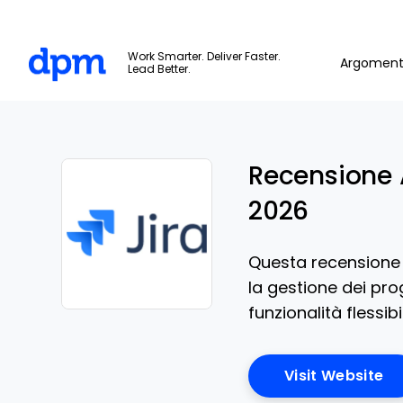
The Digital Project Manager
Work Smarter. Deliver Faster.
Argoment
Lead Better.
Skip to main content
Recensione 
2026
Questa recensione d
la gestione dei prog
funzionalità flessibil
Opens new window
Op
Visit Website