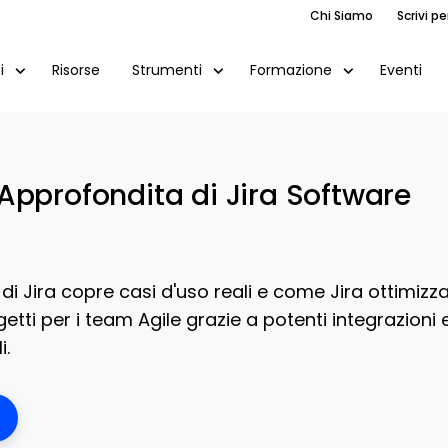
Chi Siamo
Scrivi pe
Risorse
Eventi
i
Strumenti
Formazione
Approfondita di Jira Software
i Jira copre casi d'uso reali e come Jira ottimizz
etti per i team Agile grazie a potenti integrazioni 
i.
ens New Window