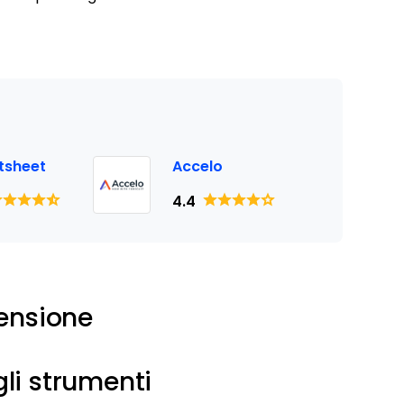
tsheet
Accelo
4.4
ensione
li strumenti