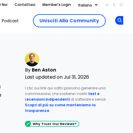
r Noi
Contattaci
Member's Login
Add us on Li
Follow us
Follo
Unisciti Alla Community
Podcast
Op
By
Ben Aston
Last updated on Jul 31, 2026
a
I clic sui link qui sotto possono generare una
commissione, che sostiene i nostri
test e
e
recensioni indipendenti
di software e servizi.
Scopri di più su come manteniamo la
trasparenza
.
Why Trust Our Reviews?