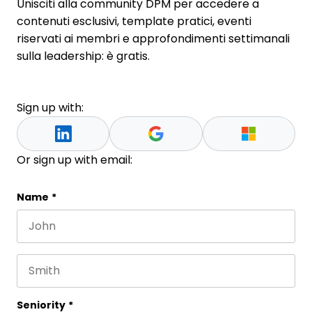
Unisciti alla community DPM per accedere a
contenuti esclusivi, template pratici, eventi
riservati ai membri e approfondimenti settimanali
sulla leadership: è gratis.
Sign up with:
Or sign up with email:
Company
Name
*
First name
This field is for validation purposes and should be 
Last name
Seniority
*