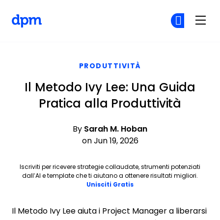
The Digital Project Manager
Un
Un
Skip to main content
PRODUTTIVITÀ
Il Metodo Ivy Lee: Una Guida
Pratica alla Produttività
By
Sarah M. Hoban
on Jun 19, 2026
Iscriviti per ricevere strategie collaudate, strumenti potenziati
dall’AI e template che ti aiutano a ottenere risultati migliori.
Opens new window
Unisciti Gratis
Il Metodo Ivy Lee aiuta i Project Manager a liberarsi