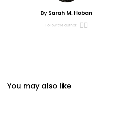
By
Sarah M. Hoban
Opens new w
Opens new 
Follow the author:
You may also like