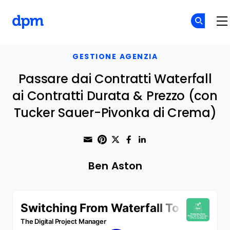
The Digital Project Manager
Skip to main content
GESTIONE AGENZIA
Passare dai Contratti Waterfall
ai Contratti Durata & Prezzo (con
Tucker Sauer-Pivonka di Crema)
Share through Email
Print this page
Share on Pinterest
Share on Twitter
Share on Faceboo
Share on Linke
Ben Aston