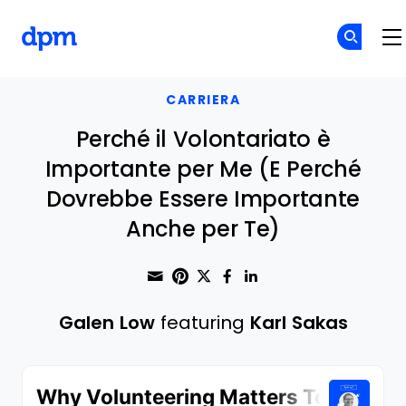
The Digital Project Manager
Skip to main content
CARRIERA
Perché il Volontariato è
Importante per Me (E Perché
Dovrebbe Essere Importante
Anche per Te)
Share through Email
Print this page
Share on Pinterest
Share on Twitter
Share on Faceboo
Share on Linke
Galen Low
featuring
Karl Sakas