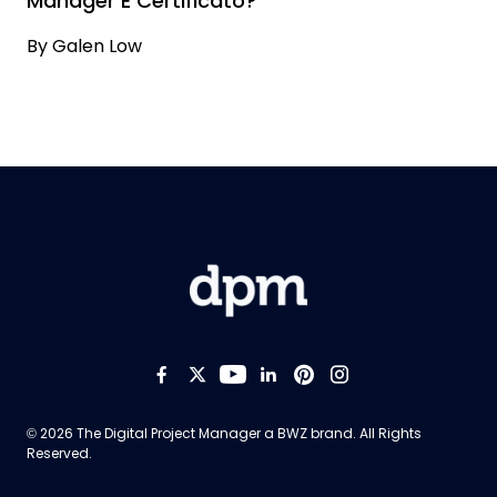
Manager È Certificato?
By
Galen Low
Like us on Facebook
Follow us on Twitter
Follow us on YouTub
Add us on LinkedI
Follow us on Pi
Follow us on
Opens new window
© 2026 The Digital Project Manager a
BWZ
brand. All Rights
Reserved.