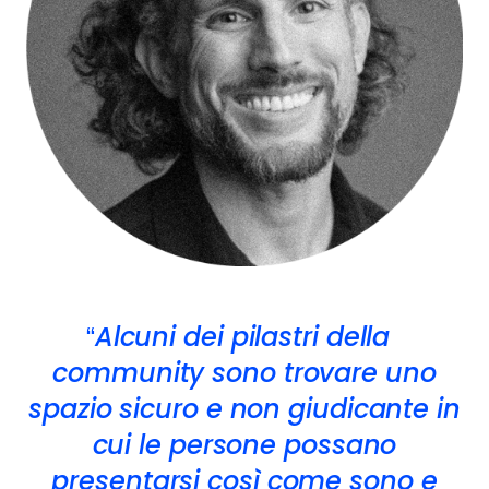
Alcuni dei pilastri della
community sono trovare uno
spazio sicuro e non giudicante in
cui le persone possano
presentarsi così come sono e