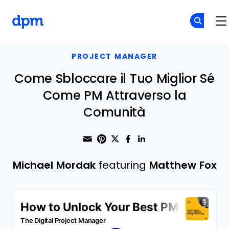
The Digital Project Manager
Skip to main content
PROJECT MANAGER
Come Sbloccare il Tuo Miglior Sé
Come PM Attraverso la
Comunità
Share through Email
Print this page
Share on Pinterest
Share on Twitter
Share on Faceboo
Share on Linke
Michael Mordak
featuring
Matthew Fox