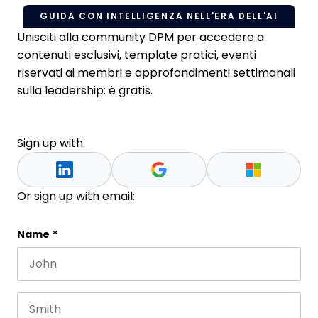
GUIDA CON INTELLIGENZA NELL'ERA DELL'AI
Unisciti alla community DPM per accedere a
contenuti esclusivi, template pratici, eventi
riservati ai membri e approfondimenti settimanali
sulla leadership: è gratis.
Sign up with:
Or sign up with email:
LinkedIn
Name
*
First name
This field is for validation purposes and should be 