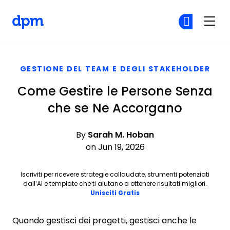
The Digital Project Manager
Un
Un
Skip to main content
GESTIONE DEL TEAM E DEGLI STAKEHOLDER
Come Gestire le Persone Senza
che se Ne Accorgano
By
Sarah M. Hoban
on Jun 19, 2026
Iscriviti per ricevere strategie collaudate, strumenti potenziati
dall’AI e template che ti aiutano a ottenere risultati migliori.
Opens new window
Unisciti Gratis
Quando gestisci dei progetti, gestisci anche le