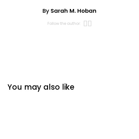
By
Sarah M. Hoban
Opens new w
Opens new 
Follow the author:
You may also like