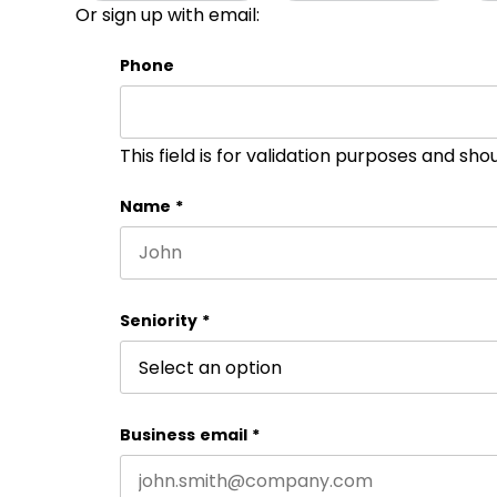
Or sign up with email:
Phone
This field is for validation purposes and sh
Name
*
First name
Seniority
*
Business email
*