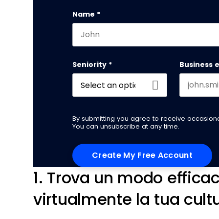
Name
*
First name
Seniority
*
Business 
By submitting you agree to receive occasio
You can unsubscribe at any time.
1. Trova un modo effica
virtualmente la tua cult