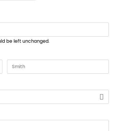
ould be left unchanged.
Last name