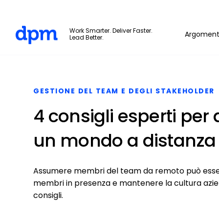
The Digital Project Manager
Work Smarter. Deliver Faster.
Argoment
Lead Better.
Skip to main content
GESTIONE DEL TEAM E DEGLI STAKEHOLDER
4 consigli esperti per
un mondo a distanza 
Assumere membri del team da remoto può essere 
membri in presenza e mantenere la cultura azien
consigli.