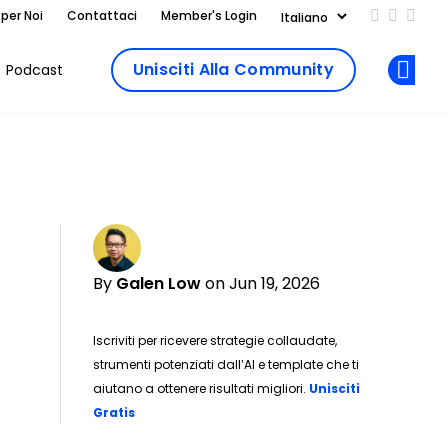
 per Noi
Contattaci
Member's Login
Add us on
Follow 
Follo
Unisciti Alla Community
Podcast
Op
By
Galen Low
on Jun 19, 2026
Iscriviti per ricevere strategie collaudate,
strumenti potenziati dall’AI e template che ti
aiutano a ottenere risultati migliori.
Unisciti
Opens new window
Gratis