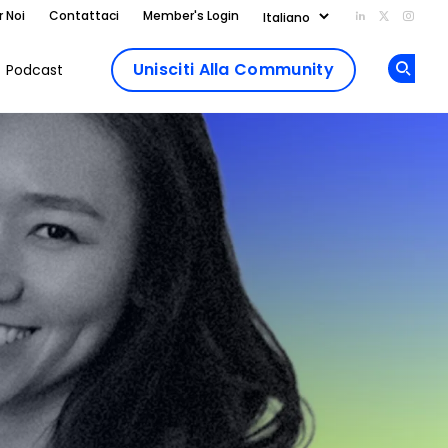
r Noi
Contattaci
Member's Login
Add us on Li
Follow us
Follo
Unisciti Alla Community
Podcast
Op