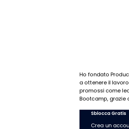
Ho fondato Product
a ottenere il lavor
promossi come lead
Bootcamp, grazie al
Sblocca Gratis
Crea un account