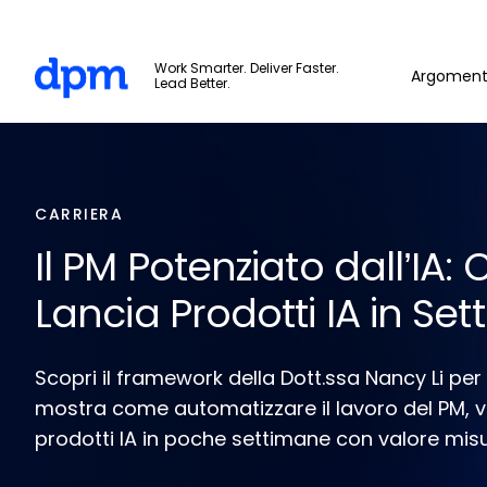
Skip to main content
The Digital Project Manager
Work Smarter. Deliver Faster.
Argoment
Lead Better.
CARRIERA
Il PM Potenziato dall’IA:
Lancia Prodotti IA in Se
Scopri il framework della Dott.ssa Nancy Li per 
mostra come automatizzare il lavoro del PM, v
prodotti IA in poche settimane con valore misu