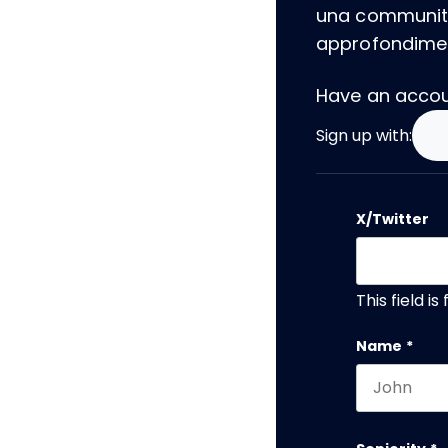
una community
approfondiment
Have an acco
Sign up with:
X/Twitter
This field i
Name
*
First name