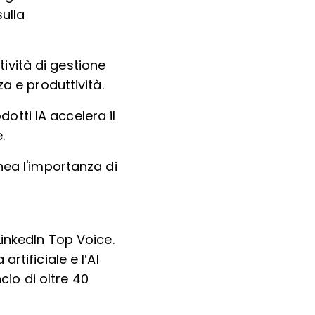
ulla
tività di gestione
 e produttività.
otti IA accelera il
.
inea l'importanza di
LinkedIn Top Voice.
rtificiale e l’AI
io di oltre 40