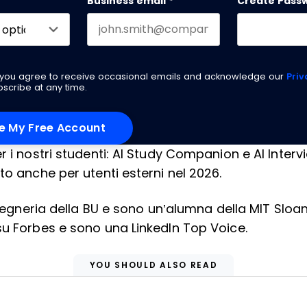
Business email
*
Create Pass
g you agree to receive occasional emails and acknowledge our
Priv
scribe at any time.
 i nostri studenti: AI Study Companion e AI Intervi
to anche per utenti esterni nel 2026.
ngegneria della BU e sono un’alumna della MIT Sloa
su Forbes e sono una LinkedIn Top Voice.
YOU SHOULD ALSO READ