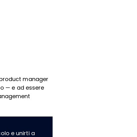
0 product manager
rno — e ad essere
 Management
lo e unirti a