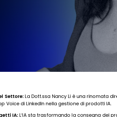
el Settore:
La Dott.ssa Nancy Li è una rinomata dire
 Voice di LinkedIn nella gestione di prodotti IA.
etti IA:
L’IA sta trasformando la consegna dei pr