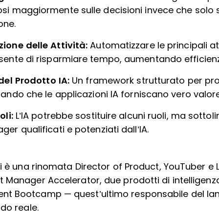
i maggiormente sulle decisioni invece che solo s
one.
ione delle Attività:
Automatizzare le principali at
ente di risparmiare tempo, aumentando efficienza
 del Prodotto IA:
Un framework strutturato per prod
rando che le applicazioni IA forniscano vero valore
oli:
L’IA potrebbe sostituire alcuni ruoli, ma sottol
r qualificati e potenziati dall’IA.
i è una rinomata Director of Product, YouTuber e 
Manager Accelerator, due prodotti di intelligenza a
t Bootcamp — quest’ultimo responsabile del lanc
do reale.