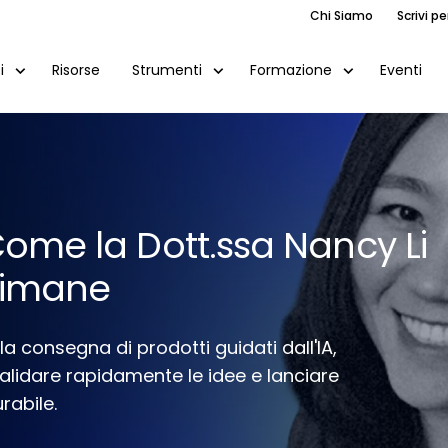
Chi Siamo
Scrivi pe
Risorse
Eventi
i
Strumenti
Formazione
 Come la Dott.ssa Nancy Li
ttimane
la consegna di prodotti guidati dall'IA,
alidare rapidamente le idee e lanciare
rabile.