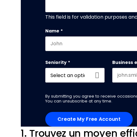
This field is for validation purposes a
Name
*
First name
Seniority
*
Business 
By submitting you agree to receive occasio
You can unsubscribe at any time.
1. Trouvez un moyen effi