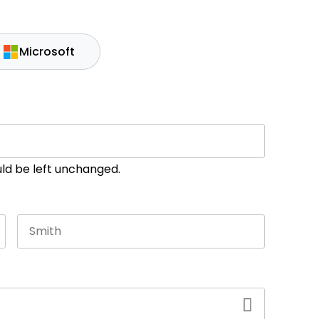
Microsoft
ould be left unchanged.
Last name