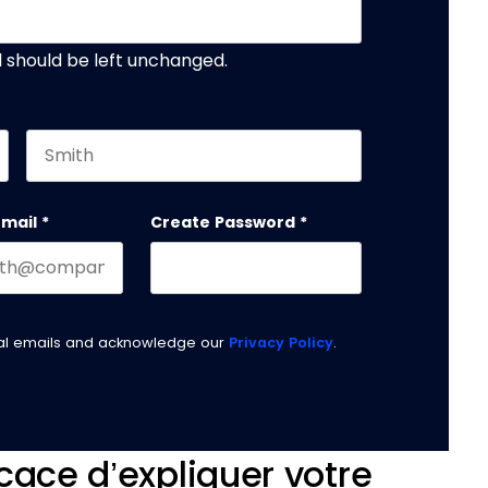
nd should be left unchanged.
Last name
email
*
Create Password
*
nal emails and acknowledge our
Privacy Policy
.
cace d’expliquer votre