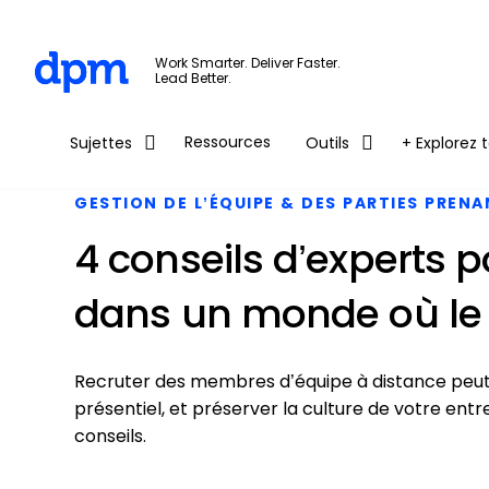
The Digital Project Manager
Work Smarter. Deliver Faster.
Lead Better.
Skip to main content
Ressources
Sujettes
Outils
+ Explorez t
GESTION DE L’ÉQUIPE & DES PARTIES PREN
4 conseils d’experts p
dans un monde où le t
Recruter des membres d’équipe à distance peut
présentiel, et préserver la culture de votre ent
conseils.