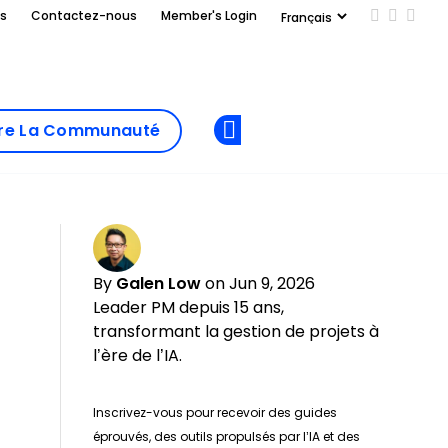
us
Contactez-nous
Member's Login
Add us on
Follow 
Follo
Add as
a
Rejoindre La
preferred
dre La Communauté
Opens new window
Communau
source
on
Google
By
Galen Low
on Jun 9, 2026
Leader PM depuis 15 ans,
transformant la gestion de projets à
l’ère de l’IA.
Inscrivez-vous pour recevoir des guides
éprouvés, des outils propulsés par l’IA et des