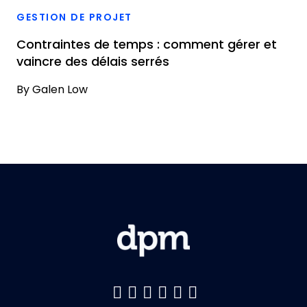
GESTION DE PROJET
Contraintes de temps : comment gérer et
vaincre des délais serrés
By
Galen Low
Like us on Facebook
Follow us on Twitter
Follow us on YouTu
Add us on LinkedI
Follow us on Pin
Follow us on 