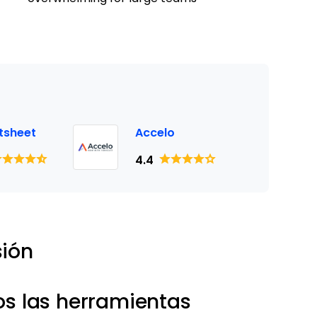
tsheet
Accelo
4.4
sión
 las herramientas