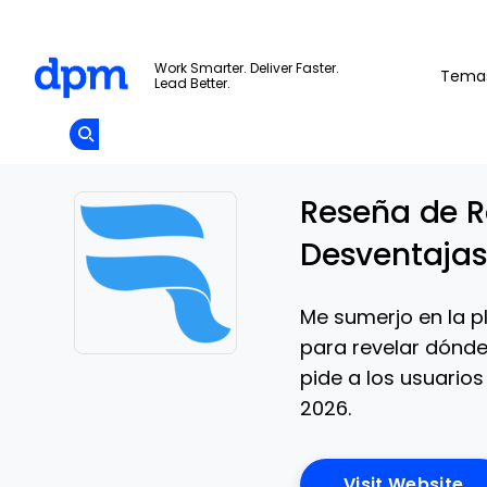
The Digital Project Manager
Work Smarter. Deliver Faster.
Tema
Lead Better.
Add as
a
Únete A La
preferred
Skip to main content
Opens new window
Comunidad
source
on
Google
Reseña de R
Desventajas,
Me sumerjo en la p
para revelar dónde
Opens new window
pide a los usuario
2026.
Op
Visit Website