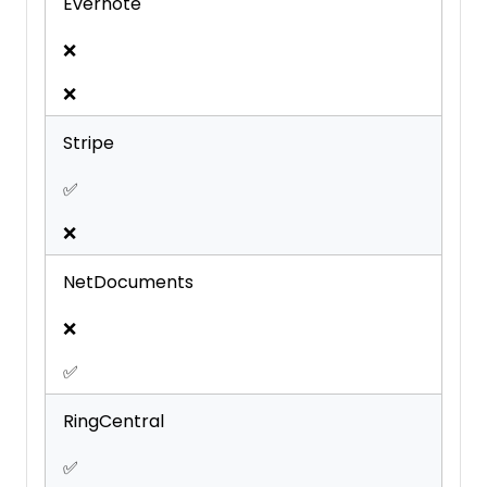
Evernote
❌
❌
Stripe
✅
❌
NetDocuments
❌
✅
RingCentral
✅