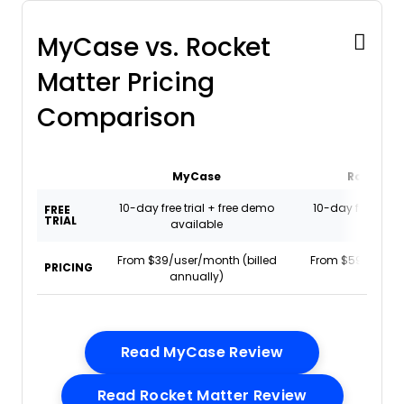
MyCase vs. Rocket
Matter Pricing
Comparison
MyCase
Rocket M
10-day free trial + free demo
10-day free trial
FREE
TRIAL
available
availa
From $39/user/month (billed
From $59/user/m
PRICING
annually)
annual
Opens New Wi
Read MyCase Review
Opens New 
Read Rocket Matter Review