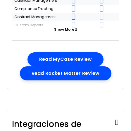
Calendar Management
Compliance Tracking
Contract Management
Custom Reports
Show More
Customer Management
Data Export
Data Import
Document Management
Opens New Wi
Read MyCase Review
External Integrations
Opens New 
Read Rocket Matter Review
Multi-User
NDA Management
Notifications
Policy Management
Scheduling
Workflow Management
Integraciones de