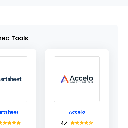
red Tools
rtsheet
Accelo
4.4