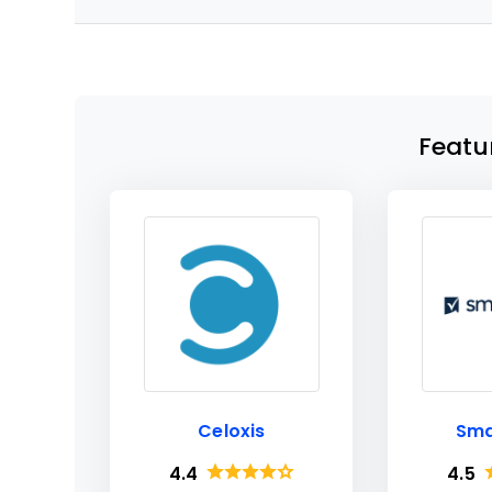
Featu
Celoxis
Sma
4.4
4.5