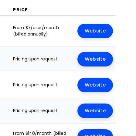
PRICE
From $7/user/month
Website
(billed annually)
Pricing upon request
Website
y
Pricing upon request
Website
Pricing upon request
Website
From $140/month (billed