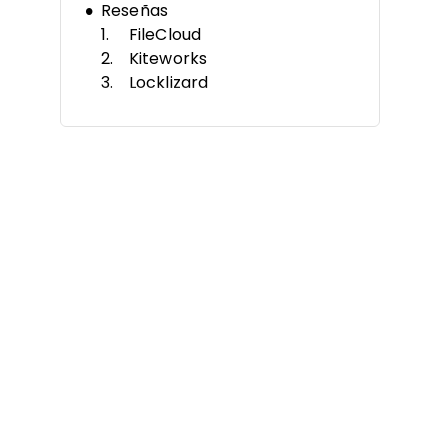
Reseñas
FileCloud
Kiteworks
Locklizard
MagicBox
Digify
Vitrium
Microsoft PlayReady
Google Widevine
Apple FairPlay Streaming
FileOpen
Otros Programas de Gestión de
Derechos Digitales
Reseñas Relacionadas
Criterios de Selección
Cómo Elegir
¿Qué es un Programa de
Gestión de Derechos Digitales?
Características