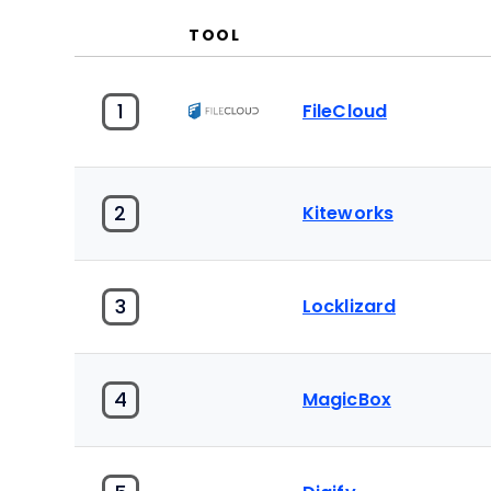
TOOL
1
FileCloud
2
Kiteworks
3
Locklizard
4
MagicBox