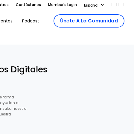
otros
Contáctanos
Member's Login
Add us on
Follow 
Follo
Únete A La Comunidad
ventos
Podcast
s Digitales
e forma
s ayudan a
nsulta nuestra
uestra