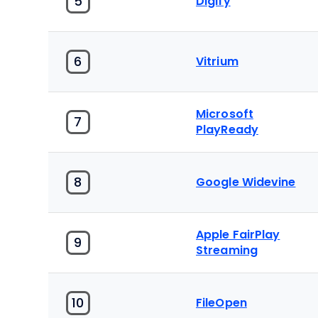
5
Digify
6
Vitrium
Microsoft
7
PlayReady
8
Google Widevine
Apple FairPlay
9
Streaming
10
FileOpen