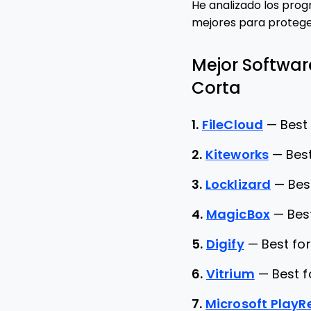
He analizado los prog
mejores para proteger 
Mejor Softwar
Corta
1.
FileCloud
—
Best
2.
Kiteworks
—
Bes
3.
Locklizard
—
Bes
4.
MagicBox
—
Bes
5.
Digify
—
Best for
6.
Vitrium
—
Best f
7.
Microsoft Play