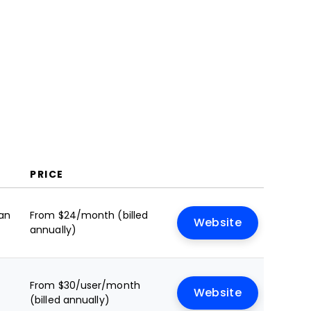
PRICE
lan
From $24/month (billed
Website
annually)
From $30/user/month
Website
(billed annually)