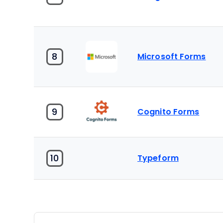
8
Microsoft Forms
9
Cognito Forms
10
Typeform