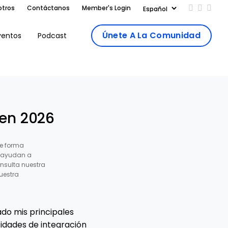
otros
Contáctanos
Member's Login
Add us on
Follow 
Follo
Únete A La Comunidad
ventos
Podcast
 en 2026
e forma
s ayudan a
nsulta nuestra
uestra
ado mis principales
cidades de integración