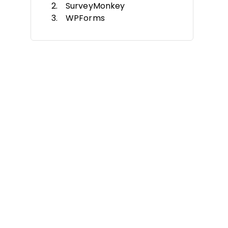
SurveyMonkey
WPForms
Heyflow
Formstack
Formsite
Google Forms
Microsoft Forms
Cognito Forms
Typeform
Otras Alternativas a Wufoo
Reseñas Relacionadas
Criterios de Selección
¿Por Qué Buscar una
Alternativa a Wufoo?
Características