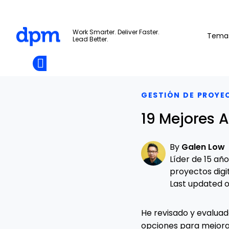
The Digital Project Manager
Work Smarter. Deliver Faster.
Tema
Lead Better.
Add as
a
Únete A La
preferred
Skip to main content
Opens new window
Comunidad
source
on
Google
GESTIÓN DE PROYE
19 Mejores 
By
Galen Low
Líder de 15 añ
proyectos digit
Last updated on
He revisado y evaluad
opciones para mejorar