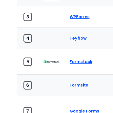
3
WPForms
4
Heyflow
5
Formstack
6
Formsite
7
Google Forms