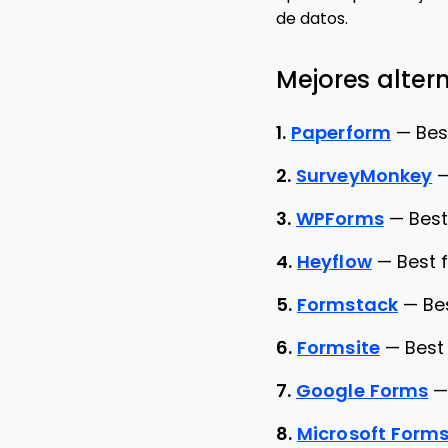
de datos.
Mejores alter
1.
Paperform
—
Bes
2.
SurveyMonkey
3.
WPForms
—
Best
4.
Heyflow
—
Best 
5.
Formstack
—
Be
6.
Formsite
—
Best
7.
Google Forms
8.
Microsoft Form