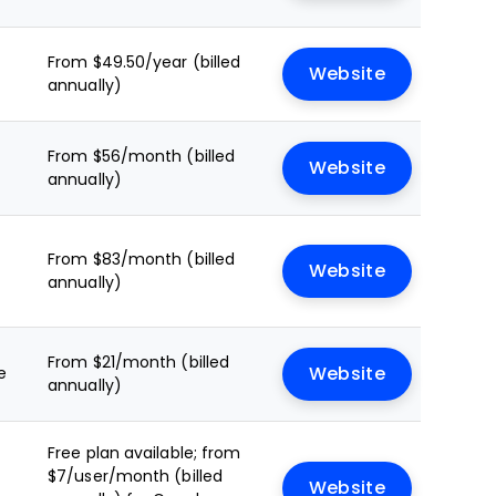
From $49.50/year (billed
Website
annually)
From $56/month (billed
Website
annually)
From $83/month (billed
Website
annually)
From $21/month (billed
e
Website
annually)
Free plan available; from
$7/user/month (billed
Website