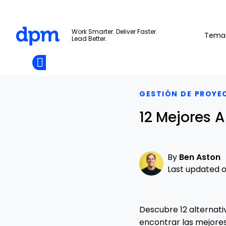
The Digital Project Manager
Work Smarter. Deliver Faster.
Tema
Lead Better.
Add as
a
Únete A La
preferred
Skip to main content
Opens new window
Comunidad
source
on
Google
GESTIÓN DE PROYE
12 Mejores A
By
Ben Aston
Last updated on
Descubre 12 alternati
encontrar las mejores