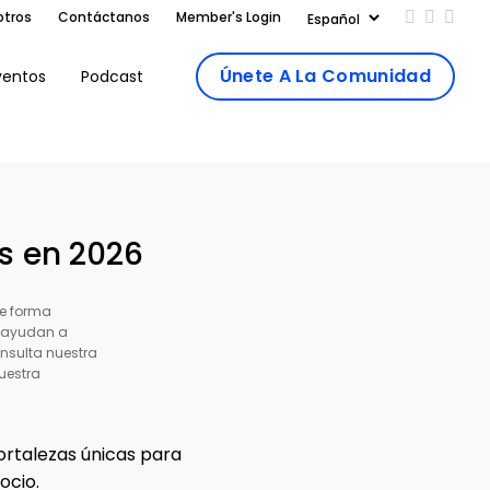
otros
Contáctanos
Member's Login
Add us on
Follow 
Follo
Únete A La Comunidad
ventos
Podcast
as en 2026
e forma
s ayudan a
nsulta nuestra
uestra
ortalezas únicas para
ocio.