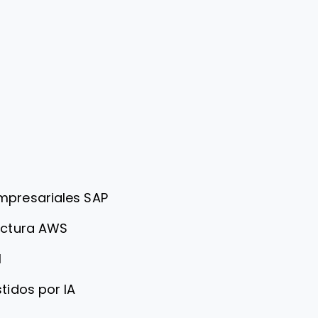
mpresariales SAP
ructura AWS
l
tidos por IA