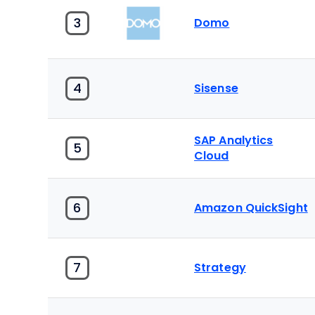
3
Domo
4
Sisense
SAP Analytics
5
Cloud
6
Amazon QuickSight
7
Strategy