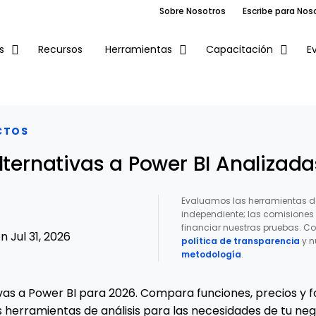
Sobre Nosotros
Escribe para Nos
Recursos
E
s
Herramientas
Capacitación
CTOS
lternativas a Power BI Analizad
Evaluamos las herramientas d
independiente; las comisione
financiar nuestras pruebas. Co
 Jul 31, 2026
política de transparencia
y n
metodología
.
vas a Power BI para 2026. Compara funciones, precios y f
 herramientas de análisis para las necesidades de tu neg