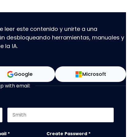
 leer este contenido y unirte a una
tán desbloqueando herramientas, manuales y
 la IA.
Google
Microsoft
up with email:
Last name
 debe quedar sin cambios.
ail
*
Create Password
*