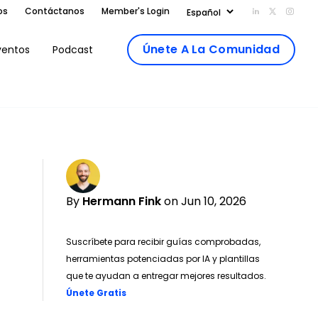
os
Contáctanos
Member's Login
Add us on Li
Follow us
Follo
Únete A La Comunidad
ventos
Podcast
By
Hermann Fink
on Jun 10, 2026
Suscríbete para recibir guías comprobadas,
herramientas potenciadas por IA y plantillas
que te ayudan a entregar mejores resultados.
Opens new window
Únete Gratis