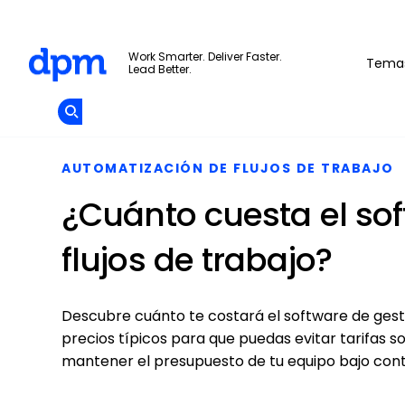
The Digital Project Manager
Work Smarter. Deliver Faster.
Tema
Lead Better.
Add as
Encuentra
a
preferred
Tu
Skip to main content
Opens new window
source
Herramienta
on
Google
AUTOMATIZACIÓN DE FLUJOS DE TRABAJO
¿Cuánto cuesta el sof
flujos de trabajo?
Descubre cuánto te costará el software de gesti
precios típicos para que puedas evitar tarifas s
mantener el presupuesto de tu equipo bajo cont