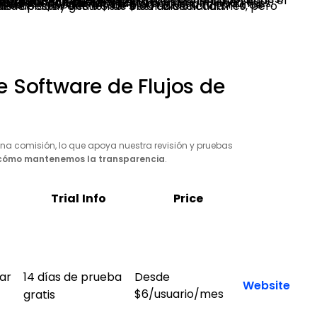
esté incluido esta función.
l precio; ciclos adicionales pueden costar $10-$30 al mes.
 mes. De nuevo, depende del plan donde esté incluida esta función.
ripción mensual.
l al mes, pero ofrece tiempos de respuesta más rápidos y gestión de cuenta dedicada.
 Software de Flujos de
na comisión, lo que apoya nuestra revisión y pruebas
cómo mantenemos la transparencia
.
Trial Info
Price
ar
14 días de prueba
Desde
Website
$6/usuario/mes
gratis