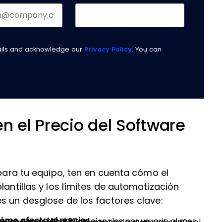
ails and acknowledge our
Privacy Policy
. You can
n el Precio del Software
 para tu equipo, ten en cuenta cómo el
lantillas y los límites de automatización
s un desglose de los factores clave:
ómo afecta al precio
pera pagar $10-$20 adicionales por usuario al mes.