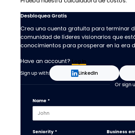
Prueba nuestra calculadora de costos:
Desbloquea Gratis
Crea una cuenta gratuita para terminar de
comunidad de líderes visionarios que es
conocimientos para prosperar en la era de
Have an account?
Log In
Sign up with:
LinkedIn
Or sign 
X/Twitter
Name
*
First name
Este campo es un campo de validación y
Seniority
*
Business em