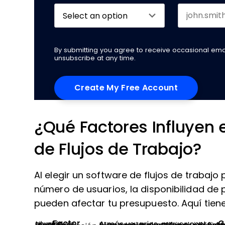
By submitting you agree to receive occasional em
unsubscribe at any time.
¿Qué Factores Influyen e
de Flujos de Trabajo?
Al elegir un software de flujos de trabajo
número de usuarios, la disponibilidad de p
pueden afectar tu presupuesto. Aquí tiene
Factor
C
Niveles de usuario
A más usuarios, mayor coste; es