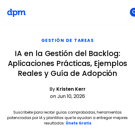
The Digital Project Manager
Skip to main content
GESTIÓN DE TAREAS
IA en la Gestión del Backlog:
Aplicaciones Prácticas, Ejemplos
Reales y Guía de Adopción
By
Kristen Kerr
on Jun 10, 2026
Suscríbete para recibir guías comprobadas, herramientas
potenciadas por IA y plantillas que te ayudan a entregar mejores
Opens new window
resultados.
Únete Gratis