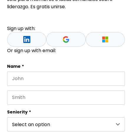
liderazgo. Es gratis unirse.
Sign up with:
Or sign up with email:
Facebook
Name
*
First name
Este campo es un campo de validación y debe que
Last name
Seniority
*