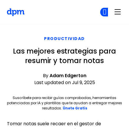
The Digital Project Manager
Ún
Ún
Skip to main content
PRODUCTIVIDAD
Las mejores estrategias para
resumir y tomar notas
By
Adam Edgerton
Last updated on Jul 9, 2025
Suscríbete para recibir guías comprobadas, herramientas
potenciadas por IA y plantillas que te ayudan a entregar mejores
Opens new window
resultados.
Únete Gratis
Tomar notas suele recaer en el gestor de