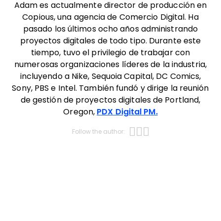
Adam es actualmente director de producción en
Copious, una agencia de Comercio Digital. Ha
pasado los últimos ocho años administrando
proyectos digitales de todo tipo. Durante este
tiempo, tuvo el privilegio de trabajar con
numerosas organizaciones líderes de la industria,
incluyendo a Nike, Sequoia Capital, DC Comics,
Sony, PBS e Intel. También fundó y dirige la reunión
de gestión de proyectos digitales de Portland,
Oregon,
PDX Digital PM.
Opens new w
Opens new 
Opens new
Follow the author: