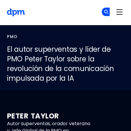
Skip to main content
The Digital Project Manager
Ún
Ún
PMO
El autor superventas y líder de
PMO Peter Taylor sobre la
revolución de la comunicación
impulsada por la IA
PETER TAYLOR
Autor superventas, orador veterano
y Jefe Global de la PMO en