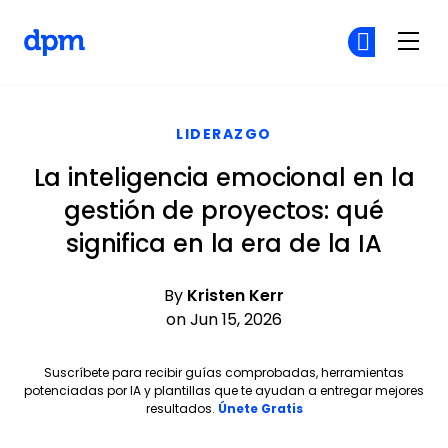
The Digital Project Manager
Ún
Ún
Skip to main content
LIDERAZGO
La inteligencia emocional en la
gestión de proyectos: qué
significa en la era de la IA
By
Kristen Kerr
on Jun 15, 2026
Suscríbete para recibir guías comprobadas, herramientas
potenciadas por IA y plantillas que te ayudan a entregar mejores
Opens new window
resultados.
Únete Gratis