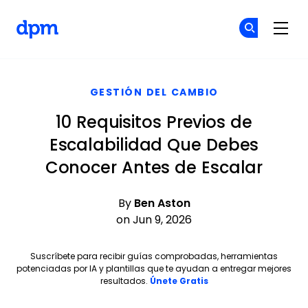
The Digital Project Manager
Ún
Ún
Skip to main content
GESTIÓN DEL CAMBIO
10 Requisitos Previos de
Escalabilidad Que Debes
Conocer Antes de Escalar
By
Ben Aston
on Jun 9, 2026
Suscríbete para recibir guías comprobadas, herramientas
potenciadas por IA y plantillas que te ayudan a entregar mejores
Opens new window
resultados.
Únete Gratis