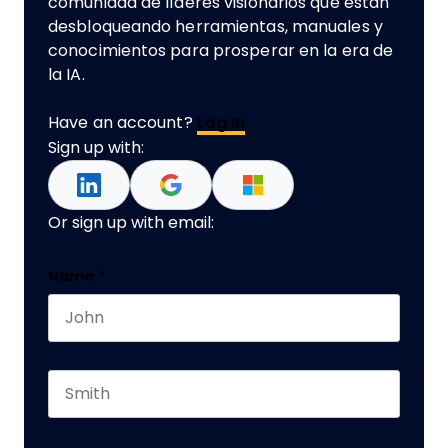
comunidad de líderes visionarios que están
desbloqueando herramientas, manuales y
conocimientos para prosperar en la era de
la IA.
Have an account?
Log In
Sign up with:
Or sign up with email:
Phone
Name
*
First name
Este campo es un campo de validación y debe q
Last name