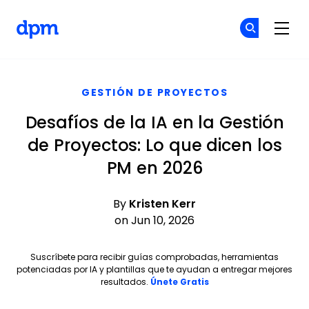
The Digital Project Manager
Ún
Ún
Skip to main content
GESTIÓN DE PROYECTOS
Desafíos de la IA en la Gestión
de Proyectos: Lo que dicen los
PM en 2026
By
Kristen Kerr
on Jun 10, 2026
Suscríbete para recibir guías comprobadas, herramientas
potenciadas por IA y plantillas que te ayudan a entregar mejores
Opens new window
resultados.
Únete Gratis