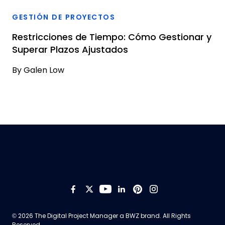
GESTIÓN DE PROYECTOS
Restricciones de Tiempo: Cómo Gestionar y
Superar Plazos Ajustados
By
Galen Low
Like us on Facebook
Follow us on Twitter
Follow us on YouTub
Add us on LinkedI
Follow us on Pi
Follow us on
Opens new window
© 2026 The Digital Project Manager a
BWZ
brand. All Rights