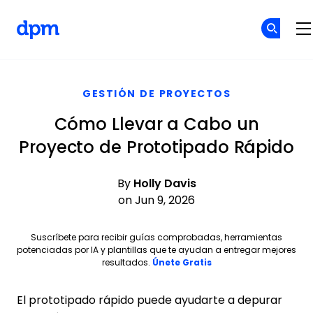
The Digital Project Manager
Skip to main content
GESTIÓN DE PROYECTOS
Cómo Llevar a Cabo un
Proyecto de Prototipado Rápido
By
Holly Davis
on Jun 9, 2026
Suscríbete para recibir guías comprobadas, herramientas
potenciadas por IA y plantillas que te ayudan a entregar mejores
Opens new window
resultados.
Únete Gratis
El prototipado rápido puede ayudarte a depurar