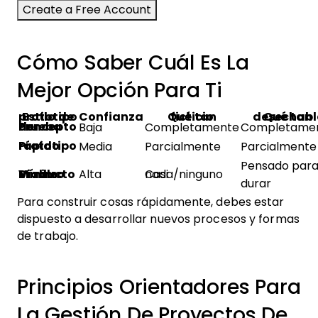
Cómo Saber Cuál Es La
Mejor Opción Para Ti
Estilo de prototipo
Confianza
Qué tan ficticio
Qué tan desechab
Prueba de concepto
Baja
Completamente
Completame
Prototipo rápido
Media
Parcialmente
Parcialmente
Pensado par
Mínimo Producto Viable
Alta
Casi nada/ninguno
durar
Para construir cosas rápidamente, debes estar
dispuesto a desarrollar nuevos procesos y formas
de trabajo.
Principios Orientadores Para
La Gestión De Proyectos De