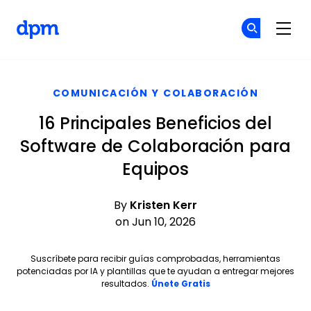
The Digital Project Manager
Ún
Ún
Skip to main content
COMUNICACIÓN Y COLABORACIÓN
16 Principales Beneficios del
Software de Colaboración para
Equipos
By
Kristen Kerr
on Jun 10, 2026
Suscríbete para recibir guías comprobadas, herramientas
potenciadas por IA y plantillas que te ayudan a entregar mejores
Opens new window
resultados.
Únete Gratis