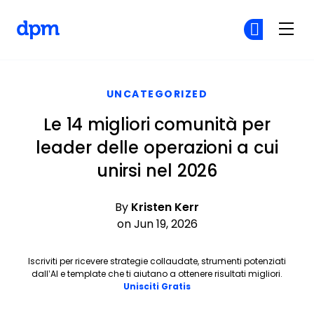
The Digital Project Manager
Un
Un
Skip to main content
UNCATEGORIZED
Le 14 migliori comunità per
leader delle operazioni a cui
unirsi nel 2026
By
Kristen Kerr
on Jun 19, 2026
Iscriviti per ricevere strategie collaudate, strumenti potenziati
dall’AI e template che ti aiutano a ottenere risultati migliori.
Opens new window
Unisciti Gratis