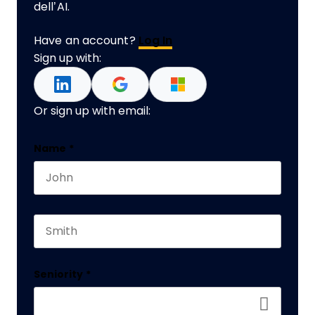
dell’AI.
Have an account?
Log In
Sign up with:
Or sign up with email:
Comments
Name
*
First name
This field is for validation purposes and should 
Last name
Seniority
*