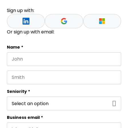
Sign up with:
Or sign up with email:
Company
Name
*
First name
This field is for validation purposes and should be 
Last name
Seniority
*
Business email
*