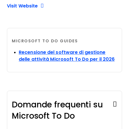
Opens new window
Opens New Window
Visit Website
MICROSOFT TO DO GUIDES
Recensione del software di gestione
Opens
delle attività Microsoft To Do per il 2026
Domande frequenti su
Microsoft To Do