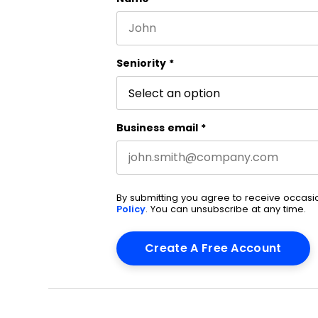
First name
This field is for validation purpos
Seniority
*
Business email
*
By submitting you agree to receive occas
Policy
. You can unsubscribe at any time.