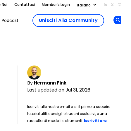
r Noi
Contattaci
Member's Login
Add us on Li
Follow us
Follo
Unisciti Alla Community
Podcast
Op
By
Hermann Fink
Last updated on Jul 31, 2026
Iscriviti alle nostre email e sii il primo a scoprire
tutorial utili, consigli e trucchi esclusivi, e una
raccolta di modelli e strumenti.
Iscriviti ora