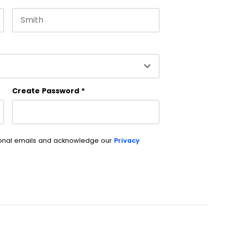
Last name
es and should be left unchanged.
Create Password
*
ional emails and acknowledge our
Privacy