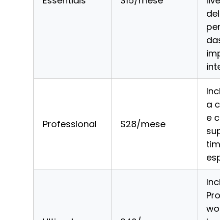
Essentials
$15/mese
liv
del
per
das
imp
int
Inc
a c
e c
Professional
$28/mese
sup
tim
esp
Inc
Pro
wor