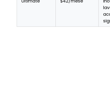
Ultimate
$42/mese
Ino
lav
acc
sig