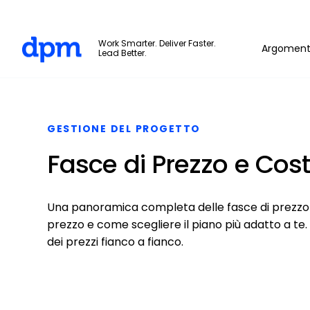
The Digital Project Manager
Work Smarter. Deliver Faster.
Argoment
Lead Better.
Skip to main content
GESTIONE DEL PROGETTO
Fasce di Prezzo e Cost
Una panoramica completa delle fasce di prezzo di
prezzo e come scegliere il piano più adatto a te.
dei prezzi fianco a fianco.