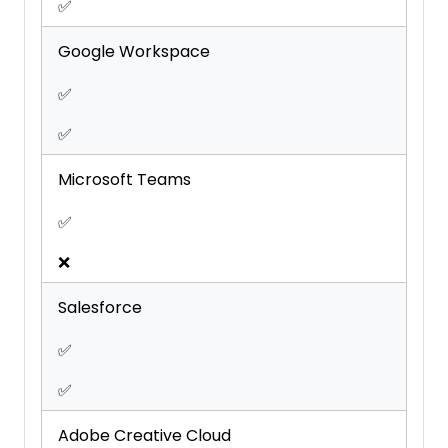
Third-Party Plugins/Add-Ons
✅
Time Management
Google Workspace
Travel Management
Workflow Management
✅
✅
Microsoft Teams
✅
❌
Salesforce
✅
✅
Adobe Creative Cloud