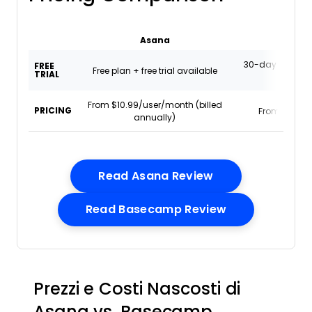
Asana
Basec
30-day free tria
FREE
Free plan + free trial available
TRIAL
availa
From $10.99/user/month (billed
PRICING
From $15/us
annually)
Opens New Win
Read Asana Review
Opens New W
Read Basecamp Review
Prezzi e Costi Nascosti di
Asana vs. Basecamp