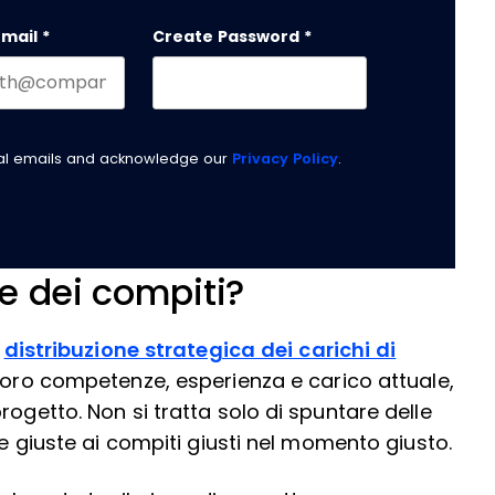
Last name
email
*
Create Password
*
nal emails and acknowledge our
Privacy Policy
.
e dei compiti?
a
distribuzione strategica dei carichi di
 loro competenze, esperienza e carico attuale,
rogetto. Non si tratta solo di spuntare delle
ne giuste ai compiti giusti nel momento giusto.