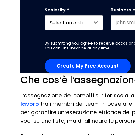
First name
Seniority
*
Business 
By submitting you agree to receive occasio
You can unsubscribe at any time.
Che cos’è l’assegnazion
L’assegnazione dei compiti si riferisce all
lavoro
tra i membri del team in base alle
per garantire un’esecuzione efficace del p
voci su una lista, ma di allineare le perso