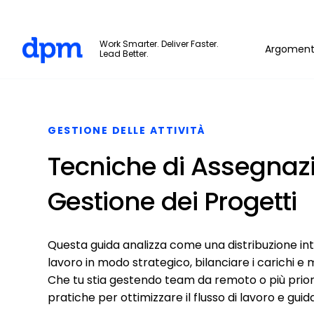
The Digital Project Manager
Work Smarter. Deliver Faster.
Argoment
Lead Better.
Skip to main content
GESTIONE DELLE ATTIVITÀ
Tecniche di Assegnazi
Gestione dei Progetti
Questa guida analizza come una distribuzione inte
lavoro in modo strategico, bilanciare i carichi e
Che tu stia gestendo team da remoto o più pri
pratiche per ottimizzare il flusso di lavoro e gui