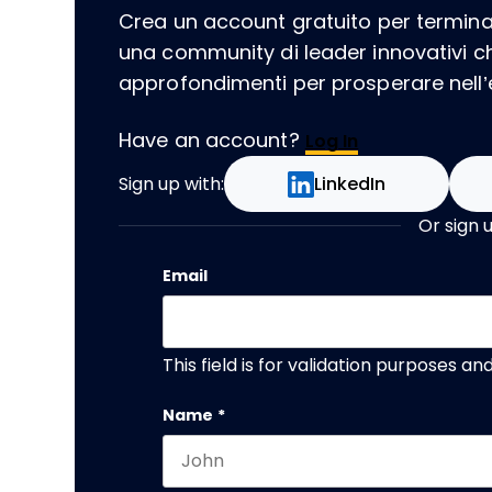
Crea un account gratuito per terminare
una community di leader innovativi 
approfondimenti per prosperare nell’er
Have an account?
Log In
Sign up with:
LinkedIn
Or sign 
Email
This field is for validation purposes a
Name
*