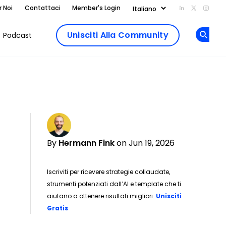
r Noi
Contattaci
Member's Login
Add us on Li
Follow us
Follo
Unisciti Alla Community
Podcast
Op
By
Hermann Fink
on Jun 19, 2026
Iscriviti per ricevere strategie collaudate,
strumenti potenziati dall’AI e template che ti
aiutano a ottenere risultati migliori.
Unisciti
Opens new window
Gratis