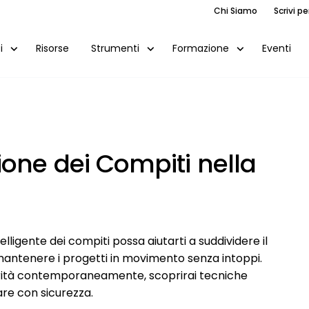
Chi Siamo
Scrivi pe
Risorse
Eventi
i
Strumenti
Formazione
one dei Compiti nella
lligente dei compiti possa aiutarti a suddividere il
 mantenere i progetti in movimento senza intoppi.
orità contemporaneamente, scoprirai tecniche
dare con sicurezza.