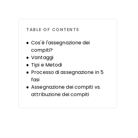
TABLE OF CONTENTS
Cos'è l'assegnazione dei
compiti?
Vantaggi
Tipi e Metodi
Processo di assegnazione in 5
fasi
Assegnazione dei compiti vs.
attribuzione dei compiti
Colli di bottiglia più comuni
4 strategie per migliorare
Principi di una corretta
assegnazione dei compiti