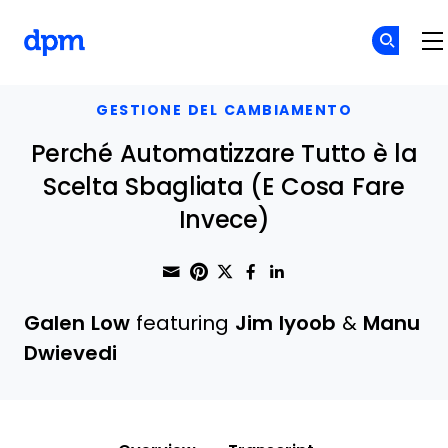
The Digital Project Manager
Skip to main content
GESTIONE DEL CAMBIAMENTO
Perché Automatizzare Tutto è la
Scelta Sbagliata (E Cosa Fare
Invece)
Share through Email
Print this page
Share on Pinterest
Share on Twitter
Share on Faceboo
Share on Linke
Galen Low
featuring
Jim Iyoob
&
Manu
Dwievedi