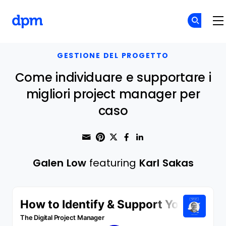
The Digital Project Manager
Skip to main content
GESTIONE DEL PROGETTO
Come individuare e supportare i
migliori project manager per
caso
Share through Email
Print this page
Share on Pinterest
Share on Twitter
Share on Faceboo
Share on Linke
Galen Low
featuring
Karl Sakas